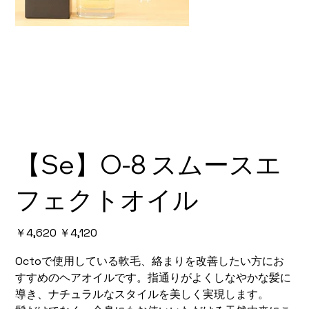
【Se】O-8 スムースエ
フェクトオイル
元
￥4,620
セ
￥4,120
の
ー
価
ル
Octoで使用している軟毛、絡まりを改善したい方にお
格
価
格
すすめのヘアオイルです。指通りがよくしなやかな髪に
導き、ナチュラルなスタイルを美しく実現します。