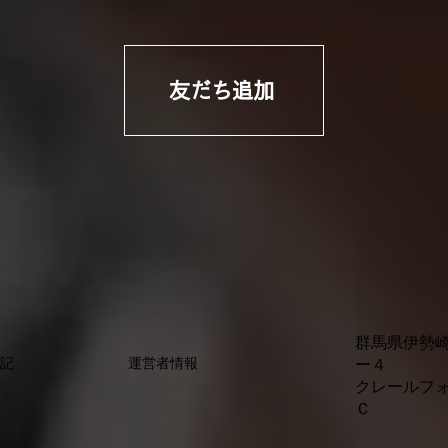
友だち追加
群馬県伊勢
ー４
表記
運営者情報
クレールフ
Ｃ