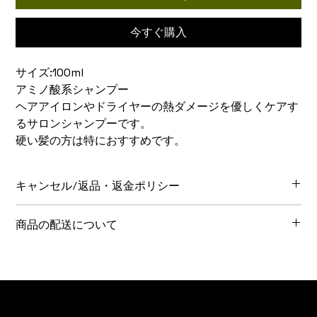
今すぐ購入
サイズ:100ml
アミノ酸系シャンプー
ヘアアイロンやドライヤーの熱ダメージを優しくケアす
るサロンシャンプーです。
硬い髪の方は特におすすめです。
キャンセル/返品・返金ポリシー
商品のキャンセル・返品・返金についてはこちらをご覧くださ
商品の配送について
い。
毎週火曜日までのご注文で木曜日に発送となります。
地域により、発送から到着までお時間がかかる場合がありま
す。