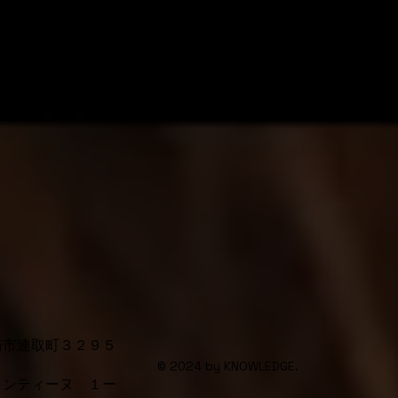
崎市連取町３２９５
© 2024 by KNOWLEDGE.
ォンティーヌ １ー