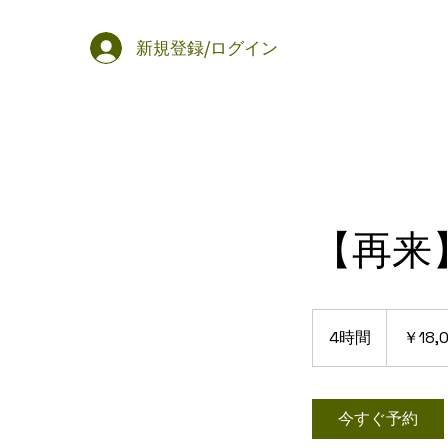
新規登録/ログイン
【再来
18,000
円
4時間
4
￥18,
時
間
今すぐ予約