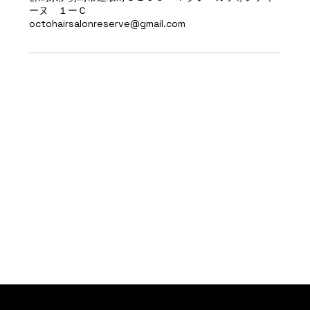
ーヌ １ーＣ
octohairsalonreserve@gmail.com