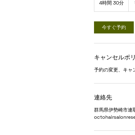
4時間 30分
4
時
間
3
今すぐ予約
0
分
キャンセルポ
予約の変更、キャ
連絡先
群馬県伊勢崎市連
octohairsalonre