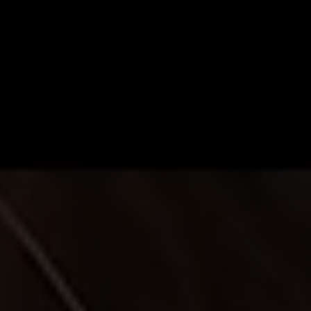
​LIN
GET