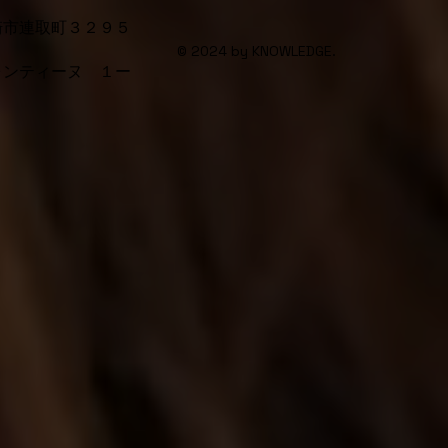
崎市連取町３２９５
© 2024 by KNOWLEDGE.
ォンティーヌ １ー