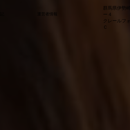
群馬県伊勢
ー４
表記
運営者情報
クレールフ
Ｃ