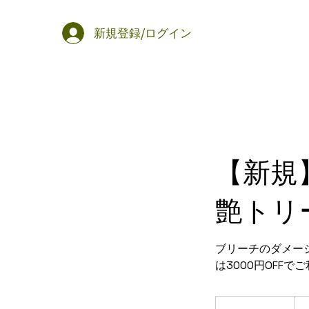
新規登録/ログイン
【新規
艶トリ
ブリーチのダメー
は3000円OFF
27,
円