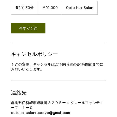
10,000
円
1時間 30分
1
￥10,000
Octo Hair Salon
時
3
0
分
今すぐ予約
キャンセルポリシー
予約の変更、キャンセルはご予約時間の24時間前までに
お願いいたします。
連絡先
群馬県伊勢崎市連取町３２９５ー４ クレールフォンティ
ーヌ １ーＣ
octohairsalonreserve@gmail.com