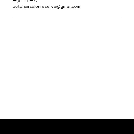
ーヌ １ーＣ
octohairsalonreserve@gmail.com