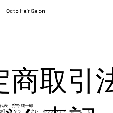
Octo Hair Salon
定商取引
on 代表 狩野 純一郎
取町３２９５ー４ クレールフォンティーヌ １ーＣ