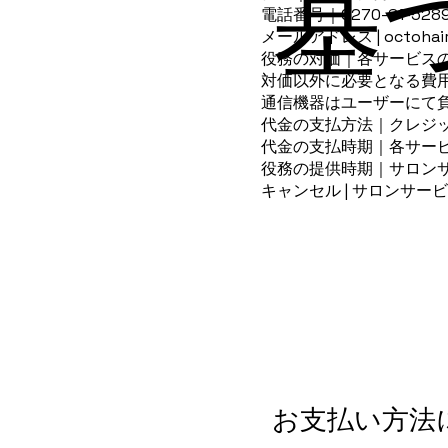
基
電話番号｜0270-61-528
メールアドレス |
octohai
役務の対価｜各サービス
対価以外に必要となる費
通信機器はユーザーにて
代金の支払方法｜クレジ
代金の支払時期｜各サー
役務の提供時期｜サロン
キャンセル | サロンサ
お支払い方法