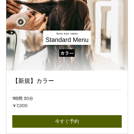
【新規】カラー
1時間 30分
7,000
￥7,000
円
今すぐ予約