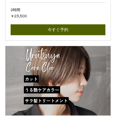
2時間
23,500
￥23,500
円
今すぐ予約