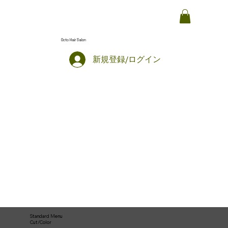
Octo Hair Salon
新規登録/ログイン
Standard Menu
Cut/Color