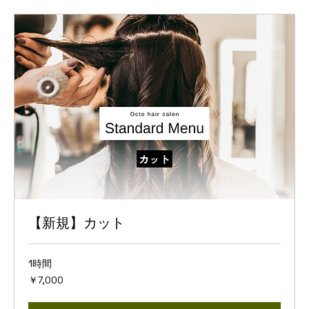
【新規】カット
1時間
7,000
￥7,000
円