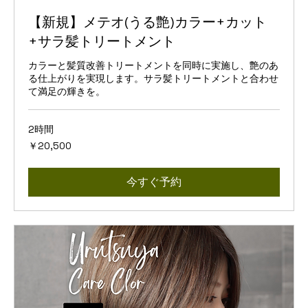
【新規】メテオ(うる艶)カラー+カット
+サラ髪トリートメント
カラーと髪質改善トリートメントを同時に実施し、艶のあ
る仕上がりを実現します。サラ髪トリートメントと合わせ
て満足の輝きを。
2時間
20,500
￥20,500
円
今すぐ予約