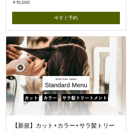
10,000
￥10,000
円
今すぐ予約
【新規】カット+カラー+サラ髪トリー