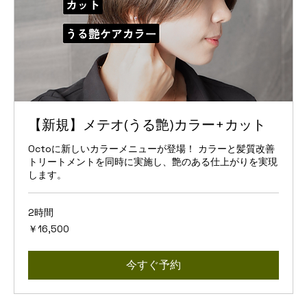
【新規】メテオ(うる艶)カラー+カット
Octoに新しいカラーメニューが登場！ カラーと髪質改善
トリートメントを同時に実施し、艶のある仕上がりを実現
します。
2時間
16,500
￥16,500
円
今すぐ予約