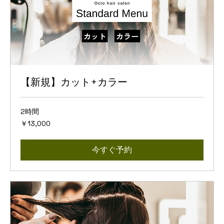
【新規】カット+カラー
2時間
13,000
￥13,000
円
今すぐ予約