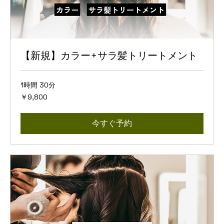
【新規】カラー+サラ髪トリートメント
1時間 30分
9,800
￥9,800
円
今すぐ予約