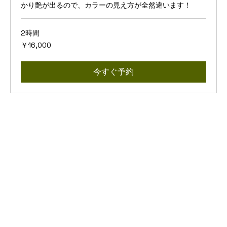
かり艶が出るので、カラーの見え方が全然違います！
2時間
16,000
￥16,000
円
今すぐ予約