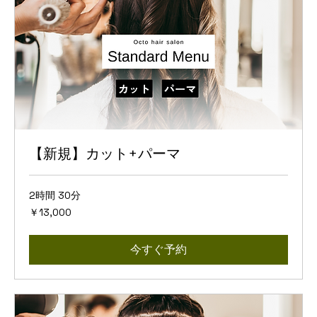
【新規】カット+パーマ
2時間 30分
13,000
￥13,000
円
今すぐ予約