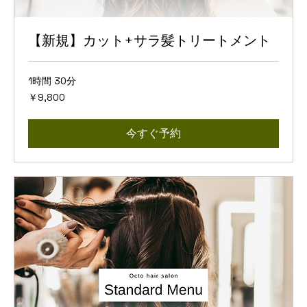
【新規】カット+サラ髪トリートメント
1時間 30分
9,800
￥9,800
円
今すぐ予約