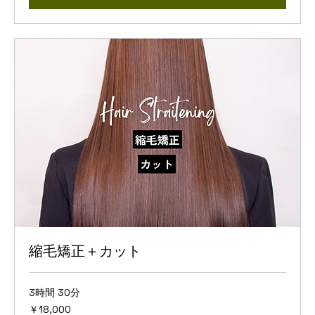
縮毛矯正＋カット
3時間 30分
18,000
￥18,000
円