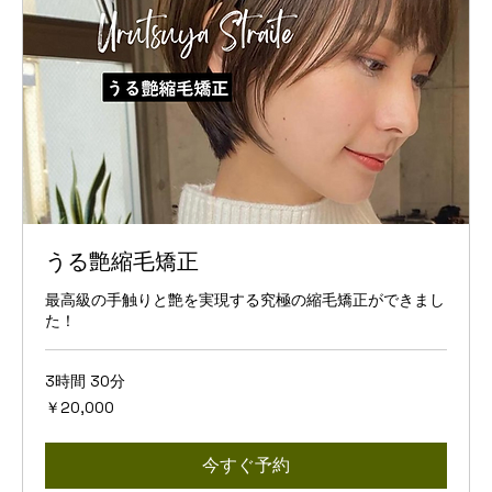
うる艶縮毛矯正
最高級の手触りと艶を実現する究極の縮毛矯正ができまし
た！
3時間 30分
20,000
￥20,000
円
今すぐ予約