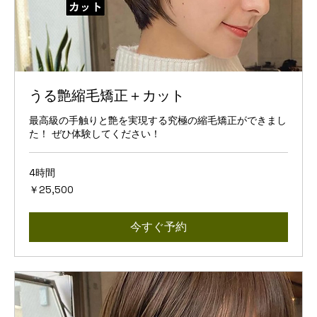
うる艶縮毛矯正＋カット
最高級の手触りと艶を実現する究極の縮毛矯正ができまし
た！ ぜひ体験してください！
4時間
25,500
￥25,500
円
今すぐ予約