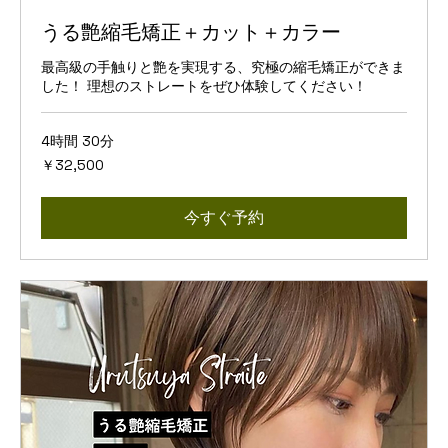
うる艶縮毛矯正＋カット＋カラー
最高級の手触りと艶を実現する、究極の縮毛矯正ができま
した！ 理想のストレートをぜひ体験してください！
4時間 30分
32,500
￥32,500
円
今すぐ予約