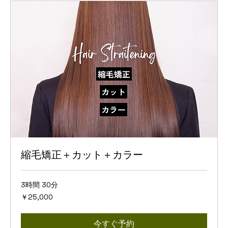
縮毛矯正＋カット＋カラー
3時間 30分
25,000
￥25,000
円
今すぐ予約