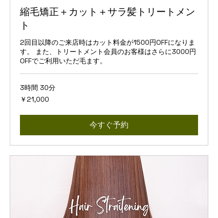
縮毛矯正＋カット＋サラ髪トリートメン
ト
2回目以降のご来店時はカット料金が1500円OFFになりま
す。 また、トリートメント会員のお客様はさらに3000円
OFFでご利用いただ毛ます。
3時間 30分
21,000
￥21,000
円
今すぐ予約