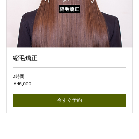
縮毛矯正
3時間
16,000
￥16,000
円
今すぐ予約