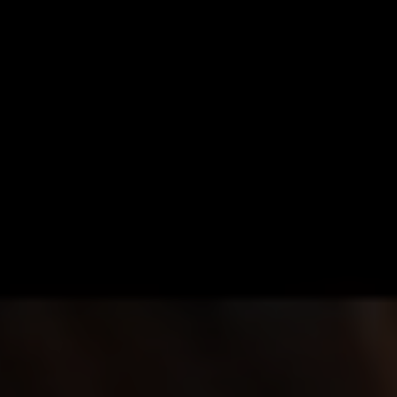
​LIN
GET