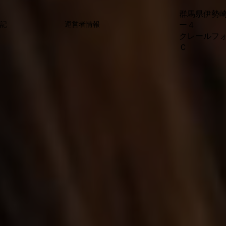
群馬県伊勢
ー４
表記
運営者情報
クレールフ
Ｃ