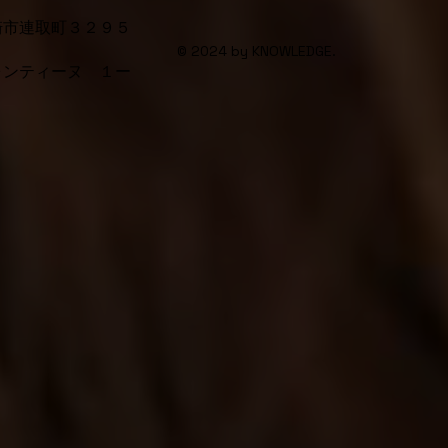
崎市連取町３２９５
© 2024 by KNOWLEDGE.
ォンティーヌ １ー