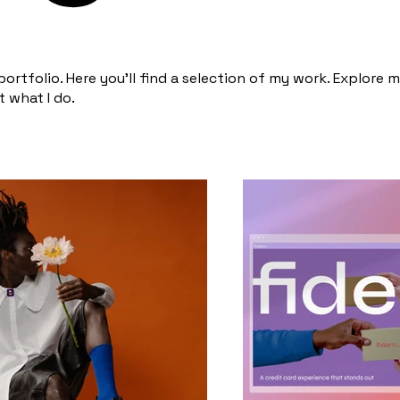
rtfolio. Here you’ll find a selection of my work. Explore 
 what I do.